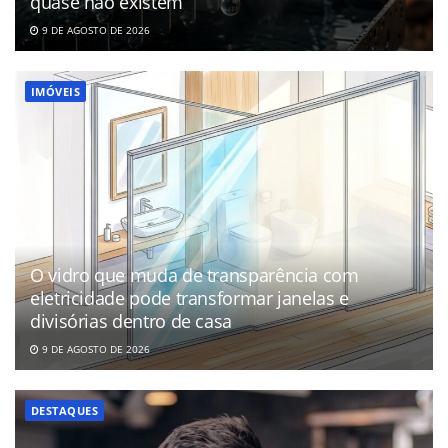
quase não existem
9 DE AGOSTO DE 2026
IMÓVEIS
O vidro que muda de transparência com
eletricidade pode transformar janelas e
divisórias dentro de casa
9 DE AGOSTO DE 2026
DESTAQUES