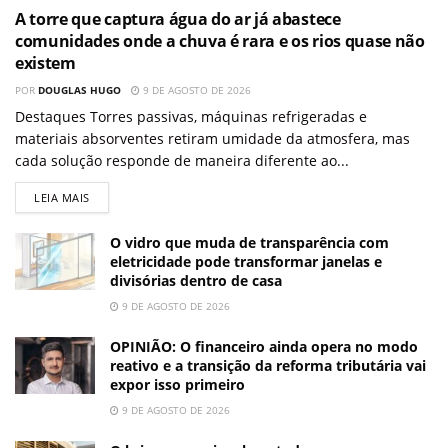
A torre que captura água do ar já abastece
comunidades onde a chuva é rara e os rios quase não
existem
POR
DOUGLAS HUGO
9 DE AGOSTO DE 2026
Destaques Torres passivas, máquinas refrigeradas e
materiais absorventes retiram umidade da atmosfera, mas
cada solução responde de maneira diferente ao...
LEIA MAIS
O vidro que muda de transparência com
eletricidade pode transformar janelas e
divisórias dentro de casa
9 DE AGOSTO DE 2026
OPINIÃO: O financeiro ainda opera no modo
reativo e a transição da reforma tributária vai
expor isso primeiro
9 DE AGOSTO DE 2026