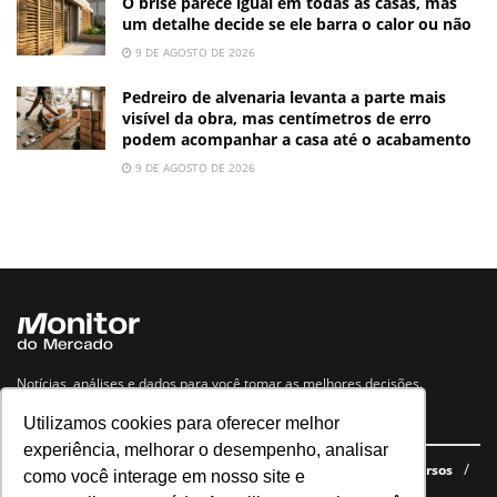
O brise parece igual em todas as casas, mas
um detalhe decide se ele barra o calor ou não
9 DE AGOSTO DE 2026
Pedreiro de alvenaria levanta a parte mais
visível da obra, mas centímetros de erro
podem acompanhar a casa até o acabamento
9 DE AGOSTO DE 2026
Notícias, análises e dados para você tomar as melhores decisões.
Utilizamos cookies para oferecer melhor
Navegue no site
experiência, melhorar o desempenho, analisar
Últimas notícias
Quem somos
E-books gratuitos
Cursos
como você interage em nosso site e
Política de privacidade