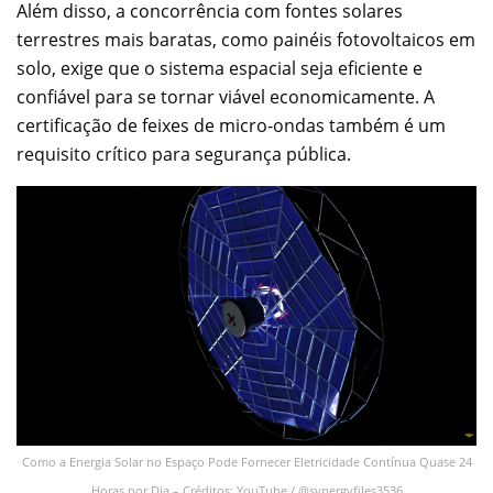
Além disso, a concorrência com fontes solares
terrestres mais baratas, como painéis fotovoltaicos em
solo, exige que o sistema espacial seja eficiente e
confiável para se tornar viável economicamente. A
certificação de feixes de micro-ondas também é um
requisito crítico para segurança pública.
Como a Energia Solar no Espaço Pode Fornecer Eletricidade Contínua Quase 24
Horas por Dia – Créditos: YouTube / @synergyfiles3536