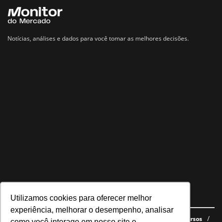
Notícias, análises e dados para você tomar as melhores decisões.
Utilizamos cookies para oferecer melhor
Navegue no site
experiência, melhorar o desempenho, analisar
Últimas notícias
Quem somos
E-books gratuitos
Cursos
como você interage em nosso site e