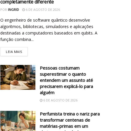
completamente diferente
POR
INGRID
6 DE AGOSTO DE 2026
O engenheiro de software quântico desenvolve
algoritmos, bibliotecas, simuladores e aplicações
destinadas a computadores baseados em qubits. A
função combina...
LEIA MAIS
Pessoas costumam
superestimar o quanto
entendem um assunto até
precisarem explicá-lo para
alguém
6 DE AGOSTO DE 2026
Perfumista treina o nariz para
transformar centenas de
matérias-primas em um