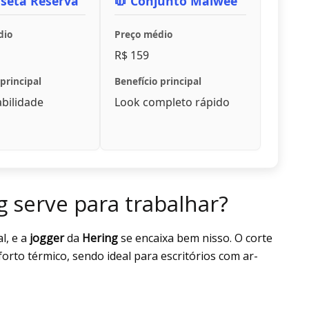
seta Reserva
🧥 Conjunto Malwee
dio
Preço médio
R$ 159
principal
Benefício principal
abilidade
Look completo rápido
g serve para trabalhar?
l, e a
jogger
da
Hering
se encaixa bem nisso. O corte
orto térmico, sendo ideal para escritórios com ar-