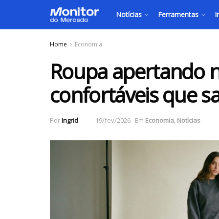
Notícias
Ferramentas
I
Home
Economia
Roupa apertando n
confortáveis que s
Por
Ingrid
19/fev/2026
Em
Economia
,
Notícias