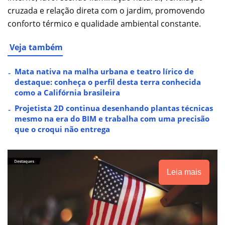
cruzada e relação direta com o jardim, promovendo
conforto térmico e qualidade ambiental constante.
Veja também
Mata nativa na malha urbana e teatro lírico de
destaque: conheça o perfil desta terra conhecida
como a Califórnia brasileira
Projetista 2D continua desenhando plantas técnicas
mesmo na era do BIM e trabalha com uma precisão
que o croqui não entrega
Leia mais