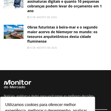
assinaturas digitais e quanto 10 pequenas
cobranças podem levar do orçamento em 1
ano
8 DE AGOSTO DE 2026
Obras futuristas à beira-mar e o segundo
maior acervo de Niemeyer no mundo: os
tesouros arquitetônicos desta cidade
fluminense
8 DE AGOSTO DE 2026
Notícias, análises e dados para você tomar as melhores decisões.
Utilizamos cookies para oferecer melhor
Navegue no site
experiência, melhorar o desempenho, analisar