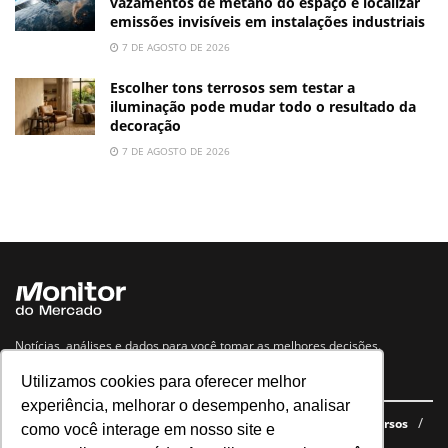
vazamentos de metano do espaço e localizar
emissões invisíveis em instalações industriais
7 DE AGOSTO DE 2026
Escolher tons terrosos sem testar a
iluminação pode mudar todo o resultado da
decoração
7 DE AGOSTO DE 2026
Notícias, análises e dados para você tomar as melhores decisões.
Utilizamos cookies para oferecer melhor
Navegue no site
experiência, melhorar o desempenho, analisar
Últimas notícias
Quem somos
E-books gratuitos
Cursos
como você interage em nosso site e
Política de privacidade