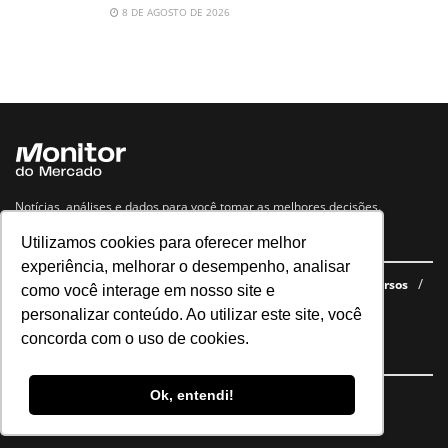
8 DE AGOSTO DE 2026
Notícias, análises e dados para você tomar as melhores decisões.
Utilizamos cookies para oferecer melhor
Navegue no site
experiência, melhorar o desempenho, analisar
Últimas notícias
Quem somos
E-books gratuitos
Cursos
como você interage em nosso site e
Política de privacidade
personalizar conteúdo. Ao utilizar este site, você
concorda com o uso de cookies.
Siga nossas redes
Ok, entendi!