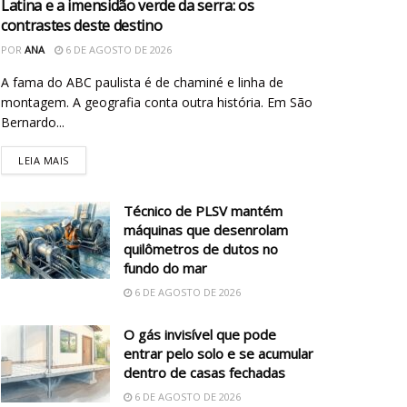
Latina e a imensidão verde da serra: os
contrastes deste destino
POR
ANA
6 DE AGOSTO DE 2026
A fama do ABC paulista é de chaminé e linha de
montagem. A geografia conta outra história. Em São
Bernardo...
LEIA MAIS
Técnico de PLSV mantém
máquinas que desenrolam
quilômetros de dutos no
fundo do mar
6 DE AGOSTO DE 2026
O gás invisível que pode
entrar pelo solo e se acumular
dentro de casas fechadas
6 DE AGOSTO DE 2026