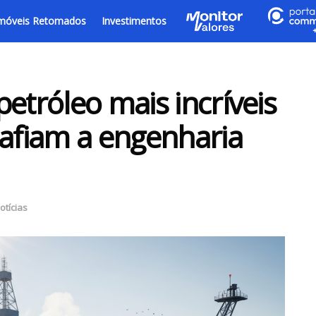
móveis Retomados
Investimentos
etróleo mais incríveis
fiam a engenharia
otícias