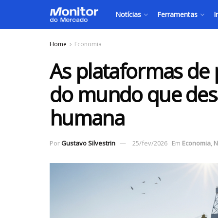
Notícias
Ferramentas
I
Home
Economia
As plataformas de p
do mundo que desa
humana
Por
Gustavo Silvestrin
25/fev/2026
Em
Economia
,
N