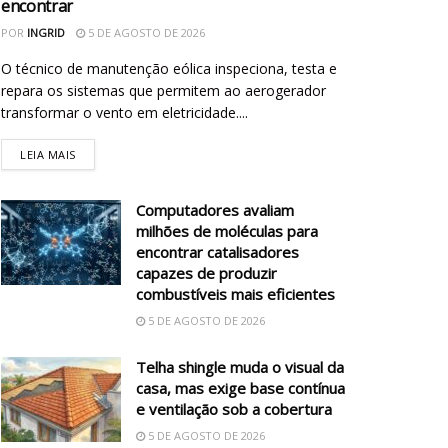
encontrar
POR
INGRID
5 DE AGOSTO DE 2026
O técnico de manutenção eólica inspeciona, testa e
repara os sistemas que permitem ao aerogerador
transformar o vento em eletricidade....
LEIA MAIS
Computadores avaliam
milhões de moléculas para
encontrar catalisadores
capazes de produzir
combustíveis mais eficientes
5 DE AGOSTO DE 2026
Telha shingle muda o visual da
casa, mas exige base contínua
e ventilação sob a cobertura
5 DE AGOSTO DE 2026