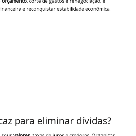
e
orçamento
, corte de gastos e renegociação, é
 financeira e reconquistar estabilidade econômica.
az para eliminar dívidas?
, seus
valores
, taxas de juros e credores. Organizar