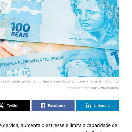
crescimento global, importância estratégica e potencial salarial. - Créditos:
depositphotos.com / vtupinamba
Twitter
Facebook
Linkedin
 de vida, aumenta o estresse e limita a capacidade de