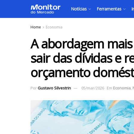
Notícias
Ferramentas
I
Home
Economia
A abordagem mais e
sair das dívidas e 
orçamento domést
Por
Gustavo Silvestrin
05/mar/2026
Em
Economia
,