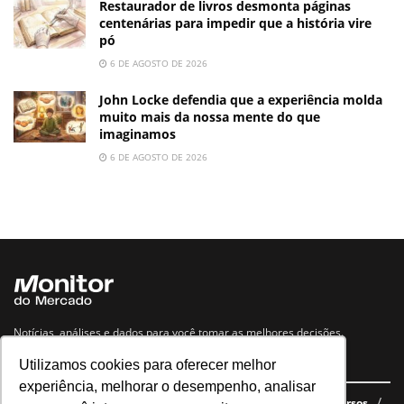
Restaurador de livros desmonta páginas
centenárias para impedir que a história vire
pó
6 DE AGOSTO DE 2026
John Locke defendia que a experiência molda
muito mais da nossa mente do que
imaginamos
6 DE AGOSTO DE 2026
Notícias, análises e dados para você tomar as melhores decisões.
Utilizamos cookies para oferecer melhor
Navegue no site
experiência, melhorar o desempenho, analisar
Últimas notícias
Quem somos
E-books gratuitos
Cursos