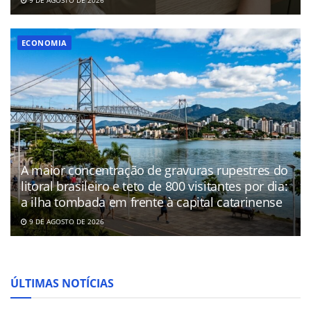
ECONOMIA
A maior concentração de gravuras rupestres do
litoral brasileiro e teto de 800 visitantes por dia:
a ilha tombada em frente à capital catarinense
9 DE AGOSTO DE 2026
ÚLTIMAS NOTÍCIAS