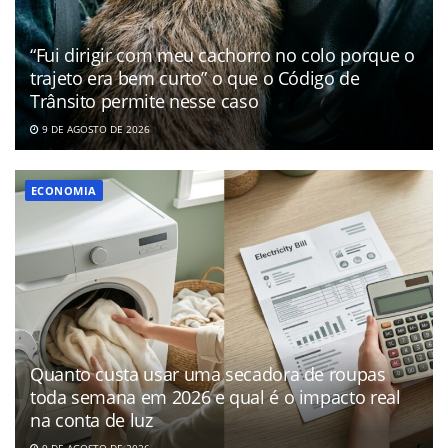
“Fui dirigir com meu cachorro no colo porque o
trajeto era bem curto” o que o Código de
Trânsito permite nesse caso
9 DE AGOSTO DE 2026
ECONOMIA
Quanto custa usar uma secadora de roupas
toda semana em 2026 e qual é o impacto real
na conta de luz
9 DE AGOSTO DE 2026