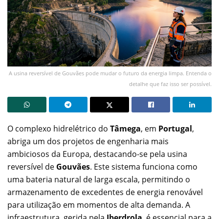
A usina reversível de Gouvães pode mudar o futuro da energia limpa. Entenda o
detalhe que faz isso ser possível.
O complexo hidrelétrico do
Tâmega
, em
Portugal
,
abriga um dos projetos de engenharia mais
ambiciosos da Europa, destacando-se pela usina
reversível de
Gouvães
. Este sistema funciona como
uma bateria natural de larga escala, permitindo o
armazenamento de excedentes de energia renovável
para utilização em momentos de alta demanda. A
infraestrutura, gerida pela
Iberdrola
, é essencial para a