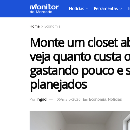
Notícias
Ferramentas
I
Home
Economia
Monte um closet a
veja quanto custa 
gastando pouco e 
planejados
Por
Ingrid
06/maio/2026
Em
Economia
,
Notícias