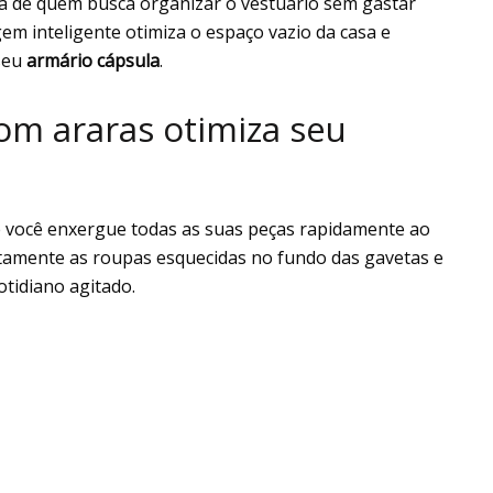
a de quem busca organizar o vestuário sem gastar
m inteligente otimiza o espaço vazio da casa e
 seu
armário cápsula
.
om araras otimiza seu
e você enxergue todas as suas peças rapidamente ao
tamente as roupas esquecidas no fundo das gavetas e
otidiano agitado.