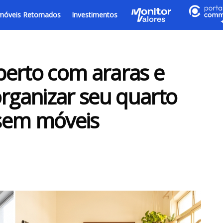
móveis Retomados
Investimentos
berto com araras e
organizar seu quarto
sem móveis