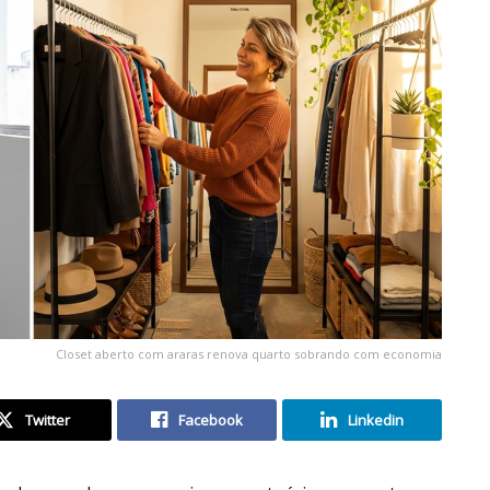
Closet aberto com araras renova quarto sobrando com economia
Twitter
Facebook
Linkedin