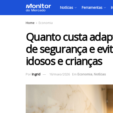
Notícias
Ferramentas
I
Home
Economia
Quanto custa adapt
de segurança e evi
idosos e crianças
Por
Ingrid
16/maio/2026
Em
Economia
,
Notícias