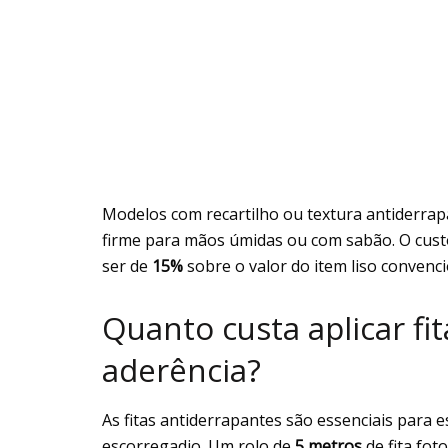
Modelos com recartilho ou textura antiderra
firme para mãos úmidas ou com sabão. O cust
ser de
15%
sobre o valor do item liso convenci
Quanto custa aplicar fi
aderência?
As fitas antiderrapantes são essenciais para 
escorregadio. Um rolo de
5 metros
de fita fo