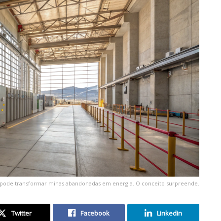
ode transformar minas abandonadas em energia. O conceito surpreende.
Twitter
Facebook
Linkedin