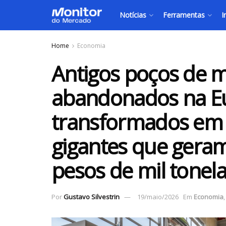
Notícias
Ferramentas
I
Home
Economia
Antigos poços de m
abandonados na E
transformados em b
gigantes que geram
pesos de mil tonel
Por
Gustavo Silvestrin
19/maio/2026
Em
Economia