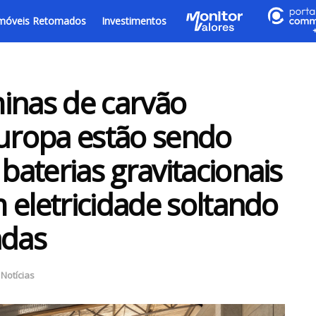
móveis Retomados
Investimentos
inas de carvão
uropa estão sendo
aterias gravitacionais
 eletricidade soltando
adas
,
Notícias