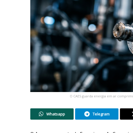
O CAES guarda energia em ar comprimid
Whatsapp
Telegram