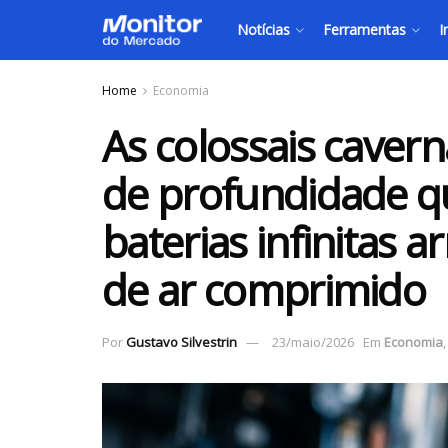
Notícias
Ferramentas
I
Home
Economia
As colossais cavern
de profundidade 
baterias infinitas
de ar comprimido
Por
Gustavo Silvestrin
23/maio/2026
Em
Economia