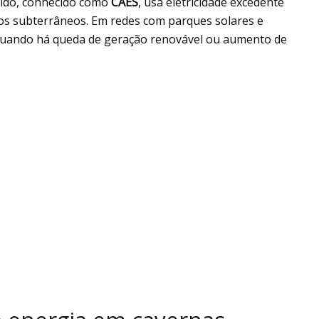
ido, conhecido como
CAES
, usa eletricidade excedente
ios subterrâneos. Em redes com parques solares e
a quando há queda de geração renovável ou aumento de