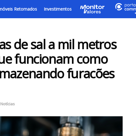
móveis Retomados
Investimentos
as de sal a mil metros
que funcionam como
 armazenando furacões
,
Notícias