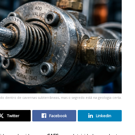
o dentro de cavernas subterrâneas, mas o segredo está na geologia certa.
Twitter
Facebook
Linkedin