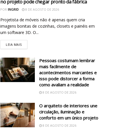
no projeto pode chegar pronto da fábrica
POR
INGRID
8 DE AGOSTO DE 2026
Projetista de móveis não é apenas quem cria
imagens bonitas de cozinhas, closets e painéis em
um software 3D. O...
LEIA MAIS
Pessoas costumam lembrar
mais facilmente de
acontecimentos marcantes e
isso pode distorcer a forma
como avaliam a realidade
8 DE AGOSTO DE 2026
O arquiteto de interiores une
circulação, iluminação e
conforto em um único projeto
8 DE AGOSTO DE 2026