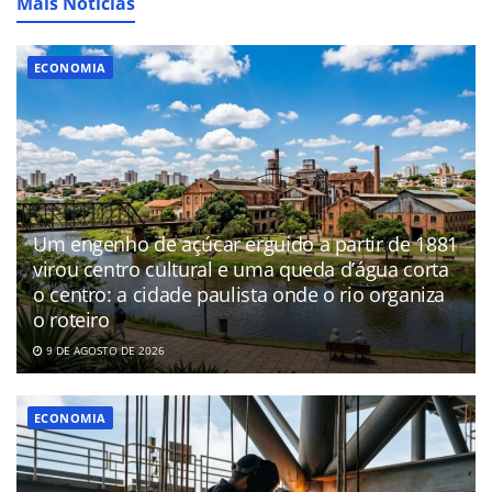
Mais Notícias
ECONOMIA
Um engenho de açúcar erguido a partir de 1881
virou centro cultural e uma queda d’água corta
o centro: a cidade paulista onde o rio organiza
o roteiro
9 DE AGOSTO DE 2026
ECONOMIA