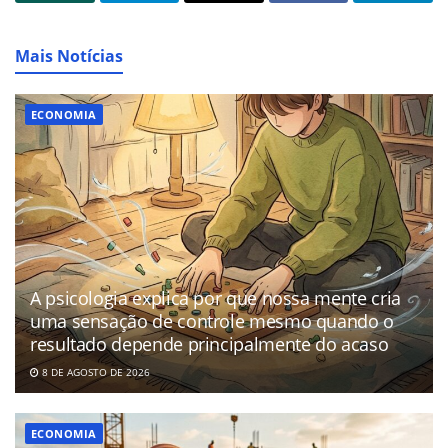
Mais Notícias
ECONOMIA
A psicologia explica por que nossa mente cria
uma sensação de controle mesmo quando o
resultado depende principalmente do acaso
8 DE AGOSTO DE 2026
ECONOMIA