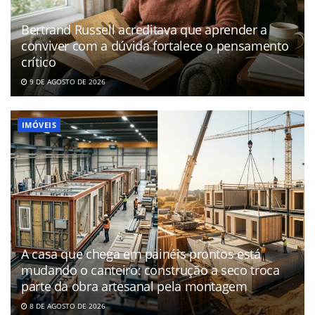
Bertrand Russell acreditava que aprender a
conviver com a dúvida fortalece o pensamento
crítico
9 DE AGOSTO DE 2026
IMÓVEIS
A casa que chega em painéis prontos está
mudando o canteiro: construção a seco troca
parte da obra artesanal pela montagem
8 DE AGOSTO DE 2026