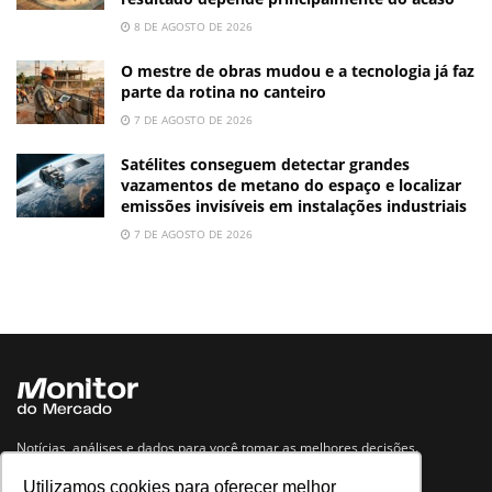
8 DE AGOSTO DE 2026
O mestre de obras mudou e a tecnologia já faz
parte da rotina no canteiro
7 DE AGOSTO DE 2026
Satélites conseguem detectar grandes
vazamentos de metano do espaço e localizar
emissões invisíveis em instalações industriais
7 DE AGOSTO DE 2026
Notícias, análises e dados para você tomar as melhores decisões.
Utilizamos cookies para oferecer melhor