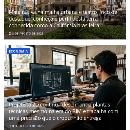
Mata nativa na malha urbana e teatro lírico de
destaque: conheça o perfil desta terra
conhecida como a Califórnia brasileira
8 DE AGOSTO DE 2026
ECONOMIA
Projetista 2D continua desenhando plantas
técnicas mesmo na era do BIM e trabalha com
uma precisão que o croqui não entrega
8 DE AGOSTO DE 2026