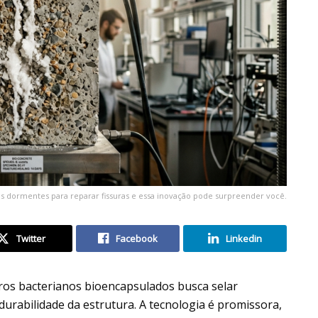
as dormentes para reparar fissuras e essa inovação pode surpreender você.
Twitter
Facebook
Linkedin
os bacterianos bioencapsulados busca selar
urabilidade da estrutura. A tecnologia é promissora,