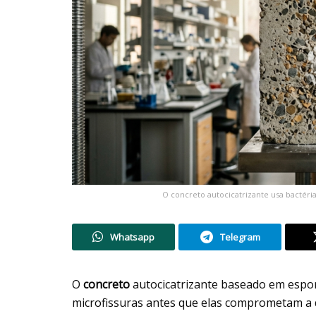
O concreto autocicatrizante usa bactéri
Whatsapp
Telegram
O
concreto
autocicatrizante baseado em espor
microfissuras antes que elas comprometam a d