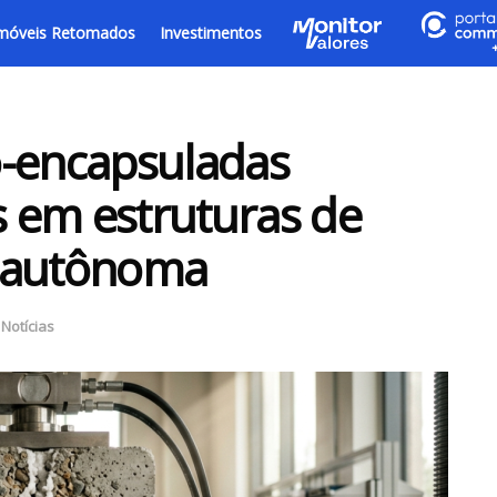
móveis Retomados
Investimentos
o-encapsuladas
 em estruturas de
a autônoma
,
Notícias