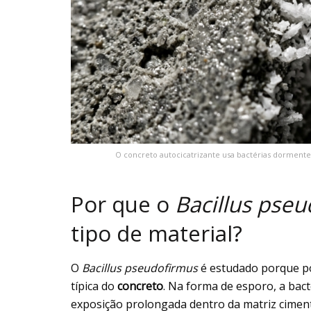
O concreto autocicatrizante usa bactérias dormente
Por que o
Bacillus pse
tipo de material?
O
Bacillus pseudofirmus
é estudado porque po
típica do
concreto
. Na forma de esporo, a bact
exposição prolongada dentro da matriz ciment