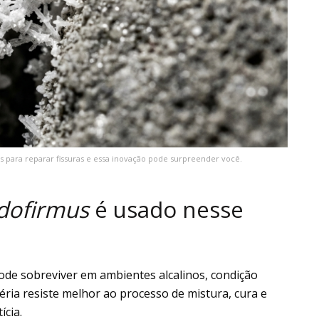
s para reparar fissuras e essa inovação pode surpreender você.
udofirmus
é usado nesse
de sobreviver em ambientes alcalinos, condição
éria resiste melhor ao processo de mistura, cura e
ícia.