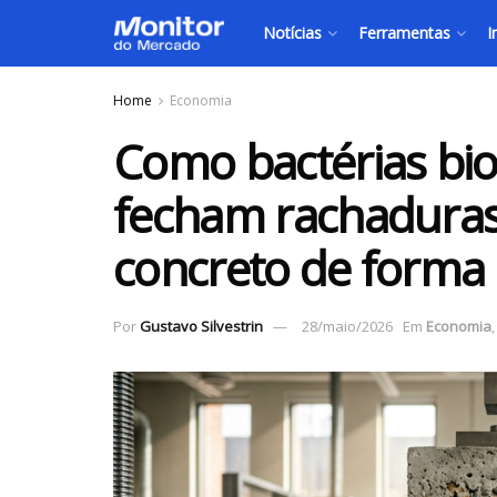
Notícias
Ferramentas
I
Home
Economia
Como bactérias bi
fecham rachaduras
concreto de form
Por
Gustavo Silvestrin
28/maio/2026
Em
Economia