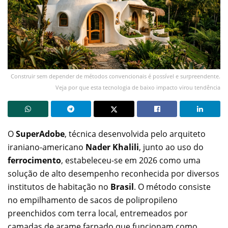
Construir sem depender de métodos convencionais é possível e surpreendente.
Veja por que esta tecnologia de baixo impacto virou tendência
O
SuperAdobe
, técnica desenvolvida pelo arquiteto
iraniano-americano
Nader Khalili
, junto ao uso do
ferrocimento
, estabeleceu-se em 2026 como uma
solução de alto desempenho reconhecida por diversos
institutos de habitação no
Brasil
. O método consiste
no empilhamento de sacos de polipropileno
preenchidos com terra local, entremeados por
camadas de arame farpado que funcionam como