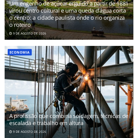
Um engenho de açúcar erguido a partir de 1881
virou centro cultural e uma queda d’água corta
o centro: a cidade paulista onde o rio organiza
o roteiro
9 DE AGOSTO DE 2026
ECONOMIA
A profissão que combina soldagem, técnicas de
escalada e trabalho em altura
9 DE AGOSTO DE 2026