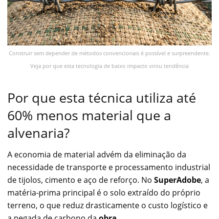
Construir sem depender de métodos convencionais é possível e surpreendente.
Veja por que esta tecnologia de baixo impacto virou tendência
Por que esta técnica utiliza até
60% menos material que a
alvenaria?
A economia de material advém da eliminação da
necessidade de transporte e processamento industrial
de tijolos, cimento e aço de reforço. No
SuperAdobe
, a
matéria-prima principal é o solo extraído do próprio
terreno, o que reduz drasticamente o custo logístico e
a pegada de carbono da
obra
.