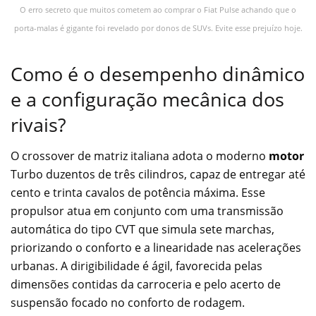
O erro secreto que muitos cometem ao comprar o Fiat Pulse achando que o
porta-malas é gigante foi revelado por donos de SUVs. Evite esse prejuízo hoje.
Como é o desempenho dinâmico
e a configuração mecânica dos
rivais?
O crossover de matriz italiana adota o moderno
motor
Turbo duzentos de três cilindros, capaz de entregar até
cento e trinta cavalos de potência máxima. Esse
propulsor atua em conjunto com uma transmissão
automática do tipo CVT que simula sete marchas,
priorizando o conforto e a linearidade nas acelerações
urbanas. A dirigibilidade é ágil, favorecida pelas
dimensões contidas da carroceria e pelo acerto de
suspensão focado no conforto de rodagem.