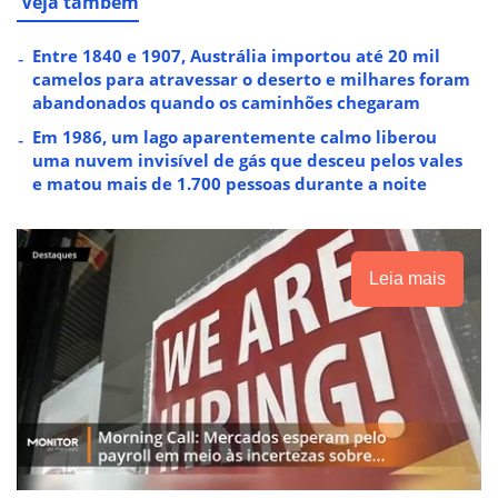
Veja também
Entre 1840 e 1907, Austrália importou até 20 mil
camelos para atravessar o deserto e milhares foram
abandonados quando os caminhões chegaram
Em 1986, um lago aparentemente calmo liberou
uma nuvem invisível de gás que desceu pelos vales
e matou mais de 1.700 pessoas durante a noite
Leia mais