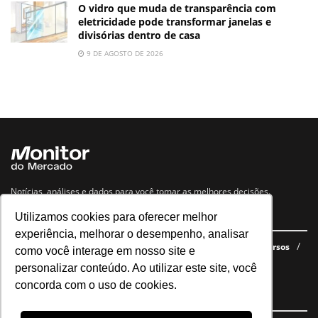
O vidro que muda de transparência com
eletricidade pode transformar janelas e
divisórias dentro de casa
9 DE AGOSTO DE 2026
Notícias, análises e dados para você tomar as melhores decisões.
Utilizamos cookies para oferecer melhor
Navegue no site
experiência, melhorar o desempenho, analisar
Últimas notícias
Quem somos
E-books gratuitos
Cursos
como você interage em nosso site e
Política de privacidade
personalizar conteúdo. Ao utilizar este site, você
concorda com o uso de cookies.
Siga nossas redes