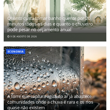
Quanto custa tomar banho quente por 20
minutos todos os dias e quanto o chuveiro
pode pesar no orçamento anual
9 DE AGOSTO DE 2026
ECONOMIA
A torre que captura água do ar já abastece
comunidades onde a chuva é rara e os rios
quase não existem