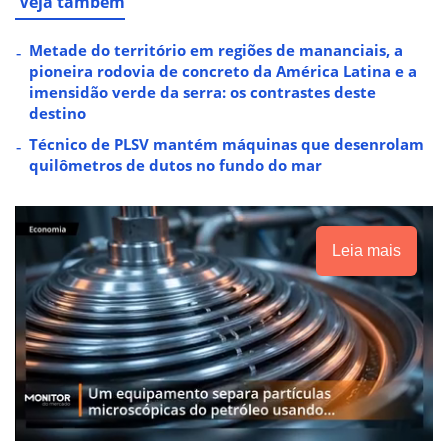
Veja também
Metade do território em regiões de mananciais, a
pioneira rodovia de concreto da América Latina e a
imensidão verde da serra: os contrastes deste
destino
Técnico de PLSV mantém máquinas que desenrolam
quilômetros de dutos no fundo do mar
Leia mais