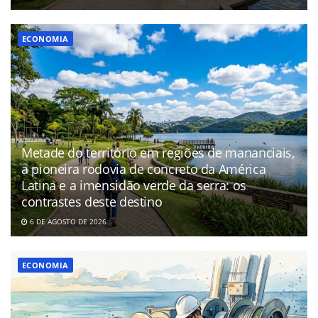
ECONOMIA
Metade do território em regiões de mananciais,
a pioneira rodovia de concreto da América
Latina e a imensidão verde da serra: os
contrastes deste destino
6 DE AGOSTO DE 2026
ECONOMIA