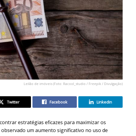
Leilão de imóveis (Foto: Racool_studio / Freepik / Divulgação)
Twitter
Facebook
Linkedin
ontrar estratégias eficazes para maximizar os
e observado um aumento significativo no uso de