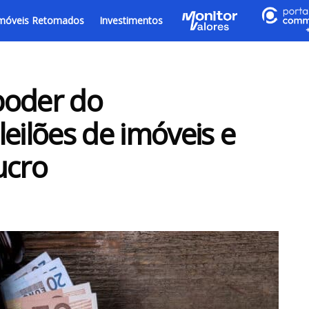
móveis Retomados
Investimentos
poder do
eilões de imóveis e
ucro