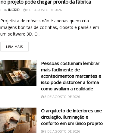
no projeto pode chegar pronto da fábrica
POR
INGRID
8 DE AGOSTO DE 2026
Projetista de móveis não é apenas quem cria
imagens bonitas de cozinhas, closets e painéis em
um software 3D. O...
LEIA MAIS
Pessoas costumam lembrar
mais facilmente de
acontecimentos marcantes e
isso pode distorcer a forma
como avaliam a realidade
8 DE AGOSTO DE 2026
O arquiteto de interiores une
circulação, iluminação e
conforto em um único projeto
8 DE AGOSTO DE 2026