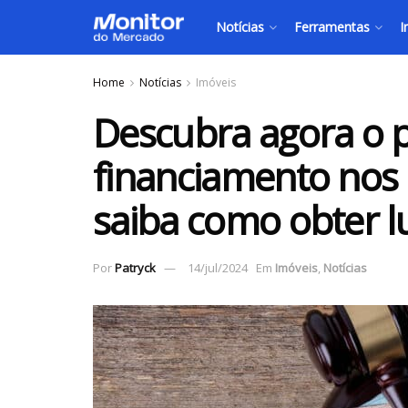
Notícias
Ferramentas
I
Home
Notícias
Imóveis
Descubra agora o 
financiamento nos l
saiba como obter l
Por
Patryck
14/jul/2024
Em
Imóveis
,
Notícias