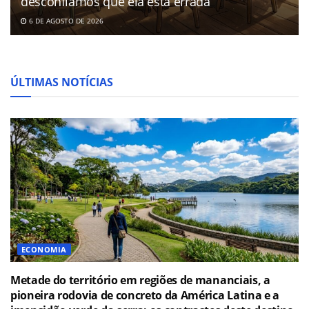
desconfiamos que ela está errada
6 DE AGOSTO DE 2026
ÚLTIMAS NOTÍCIAS
ECONOMIA
Metade do território em regiões de mananciais, a
pioneira rodovia de concreto da América Latina e a