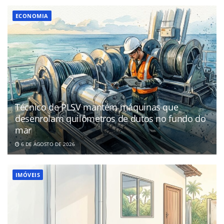
ECONOMIA
Técnico de PLSV mantém máquinas que
desenrolam quilômetros de dutos no fundo do
mar
6 DE AGOSTO DE 2026
IMÓVEIS