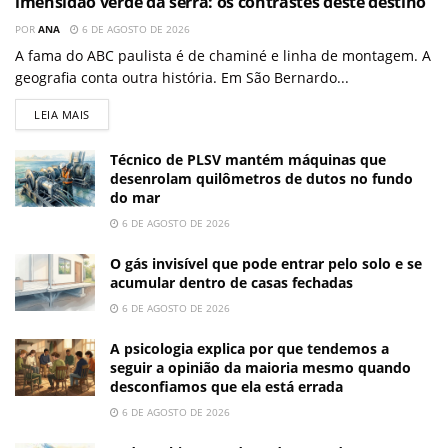
imensidão verde da serra: os contrastes deste destino
POR
ANA
6 DE AGOSTO DE 2026
A fama do ABC paulista é de chaminé e linha de montagem. A
geografia conta outra história. Em São Bernardo...
LEIA MAIS
Técnico de PLSV mantém máquinas que
desenrolam quilômetros de dutos no fundo
do mar
6 DE AGOSTO DE 2026
O gás invisível que pode entrar pelo solo e se
acumular dentro de casas fechadas
6 DE AGOSTO DE 2026
A psicologia explica por que tendemos a
seguir a opinião da maioria mesmo quando
desconfiamos que ela está errada
6 DE AGOSTO DE 2026