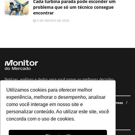
Cada turbina parada pode esconder um
problema que só um técnico consegue
encontrar
5 DE AGOSTO DE 2026
Notícias, análises e dados para você tomar as melhores decisões.
Utilizamos cookies para oferecer melhor
Navegue no site
experiência, melhorar o desempenho, analisar
Últimas notícias
Quem somos
E-books gratuitos
Cursos
como você interage em nosso site e
Política de privacidade
personalizar conteúdo. Ao utilizar este site, você
concorda com o uso de cookies.
Siga nossas redes