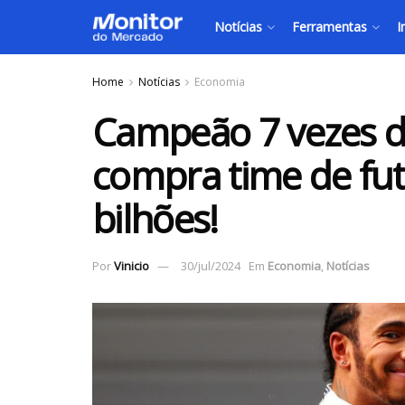
Notícias
Ferramentas
I
Home
Notícias
Economia
Campeão 7 vezes da
compra time de fut
bilhões!
Por
Vinicio
30/jul/2024
Em
Economia
,
Notícias