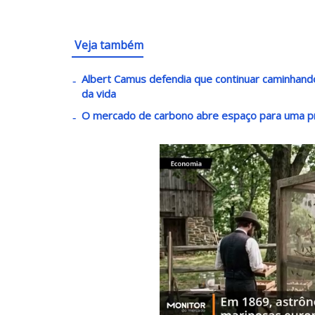
Veja também
Albert Camus defendia que continuar caminha
da vida
O mercado de carbono abre espaço para uma p