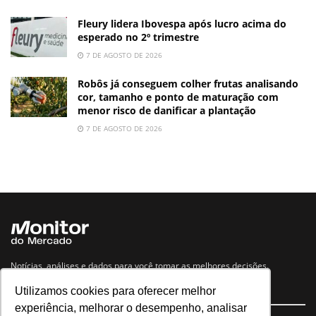
Fleury lidera Ibovespa após lucro acima do
esperado no 2º trimestre
7 DE AGOSTO DE 2026
Robôs já conseguem colher frutas analisando
cor, tamanho e ponto de maturação com
menor risco de danificar a plantação
7 DE AGOSTO DE 2026
Notícias, análises e dados para você tomar as melhores decisões.
Utilizamos cookies para oferecer melhor
Navegue no site
experiência, melhorar o desempenho, analisar