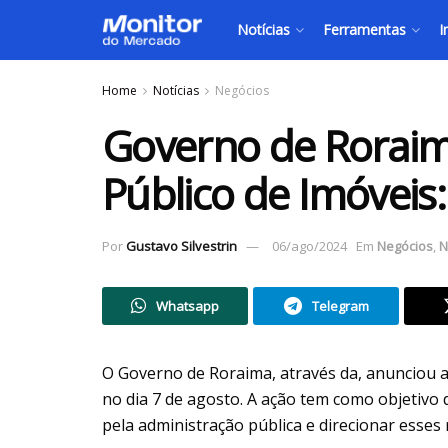
Notícias
Ferramentas
I
Home
Notícias
Negócios
Governo de Roraima
Público de Imóveis:
Por
Gustavo Silvestrin
06/ago/2024
Em
Negócios
,
N
Whatsapp
Telegram
O Governo de Roraima, através da, anunciou a 
no dia 7 de agosto. A ação tem como objetivo
pela administração pública e direcionar esses 