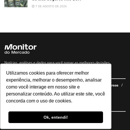
7 DE AGOSTO DE 2026
Notícias, análises e dados para você tomar as melhores decisões.
Utilizamos cookies para oferecer melhor
Navegue no site
experiência, melhorar o desempenho, analisar
Últimas notícias
Quem somos
E-books gratuitos
Cursos
como você interage em nosso site e
Política de privacidade
personalizar conteúdo. Ao utilizar este site, você
concorda com o uso de cookies.
Siga nossas redes
Ok, entendi!