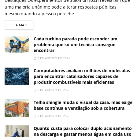
Destaques Os experimentos de Solomon Asch revelaram que
uma maioria unânime pode alterar respostas públicas
mesmo quando a pessoa percebe...
LEIA MAIS
Cada turbina parada pode esconder um
problema que só um técnico consegue
encontrar
5 DE AGOSTO DE 2026
Computadores avaliam milhões de moléculas
para encontrar catalisadores capazes de
produzir combustíveis mais eficientes
5 DE AGOSTO DE 2026
Telha shingle muda o visual da casa, mas exige
base contínua e ventilação sob a cobertura
5 DE AGOSTO DE 2026
Quanto custa para colocar duplo acionamento
na descarga e gastar menos água em cada uso