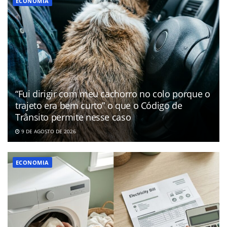
ECONOMIA
“Fui dirigir com meu cachorro no colo porque o
trajeto era bem curto” o que o Código de
Trânsito permite nesse caso
9 DE AGOSTO DE 2026
ECONOMIA