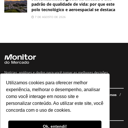
padrão de qualidade de vida: por que este
polo tecnológico e aeroespacial se destaca
7 DE AGOSTO DE 2026
Notícias, análises e dados para você tomar as melhores decisões.
Utilizamos cookies para oferecer melhor
Navegue no site
experiência, melhorar o desempenho, analisar
Últimas notícias
Quem somos
E-books gratuitos
Cursos
como você interage em nosso site e
Política de privacidade
personalizar conteúdo. Ao utilizar este site, você
concorda com o uso de cookies.
Siga nossas redes
Ok, entendi!