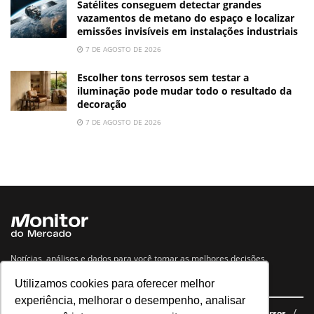
Satélites conseguem detectar grandes
vazamentos de metano do espaço e localizar
emissões invisíveis em instalações industriais
7 DE AGOSTO DE 2026
Escolher tons terrosos sem testar a
iluminação pode mudar todo o resultado da
decoração
7 DE AGOSTO DE 2026
Notícias, análises e dados para você tomar as melhores decisões.
Utilizamos cookies para oferecer melhor
Navegue no site
experiência, melhorar o desempenho, analisar
Últimas notícias
Quem somos
E-books gratuitos
Cursos