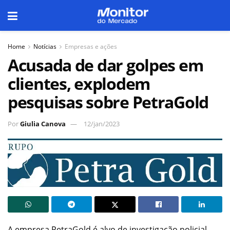
Home
Notícias
Empresas e ações
Acusada de dar golpes em
clientes, explodem
pesquisas sobre PetraGold
Por
Giulia Canova
12/jan/2023
A empresa PetraGold é alvo de investigação policial