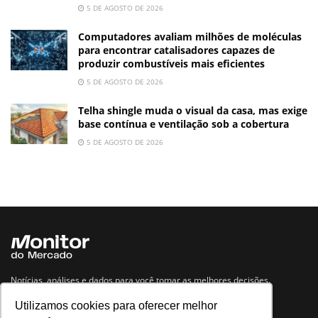
5 DE AGOSTO DE 2026
Computadores avaliam milhões de moléculas
para encontrar catalisadores capazes de
produzir combustíveis mais eficientes
5 DE AGOSTO DE 2026
Telha shingle muda o visual da casa, mas exige
base contínua e ventilação sob a cobertura
5 DE AGOSTO DE 2026
Notícias, análises e dados para você tomar as melhores decisões.
Utilizamos cookies para oferecer melhor
Navegue no site