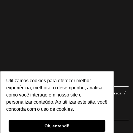
Utilizamos cookies para oferecer melhor
Navegue no site
experiência, melhorar o desempenho, analisar
Últimas notícias
Quem somos
E-books gratuitos
Cursos
como você interage em nosso site e
Política de privacidade
personalizar conteúdo. Ao utilizar este site, você
concorda com o uso de cookies.
Siga nossas redes
Ok, entendi!