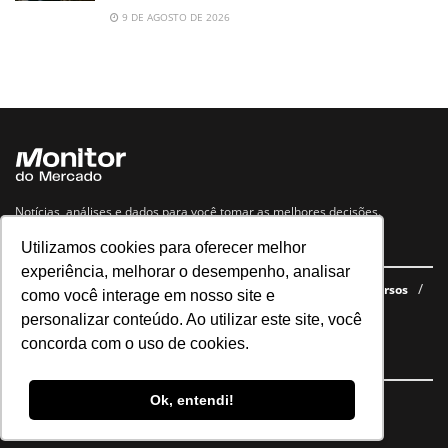
9 DE AGOSTO DE 2026
Notícias, análises e dados para você tomar as melhores decisões.
Utilizamos cookies para oferecer melhor
Navegue no site
experiência, melhorar o desempenho, analisar
Últimas notícias
Quem somos
E-books gratuitos
Cursos
como você interage em nosso site e
Política de privacidade
personalizar conteúdo. Ao utilizar este site, você
concorda com o uso de cookies.
Siga nossas redes
Ok, entendi!