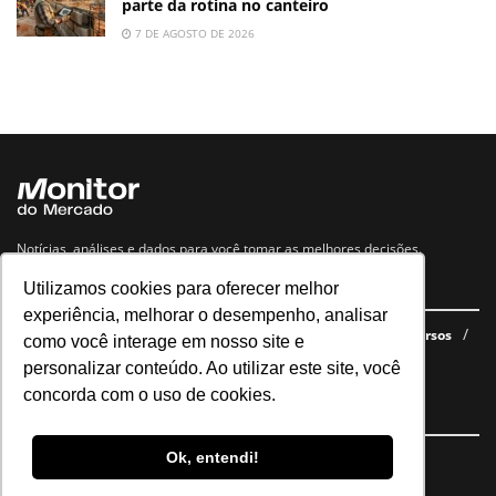
parte da rotina no canteiro
7 DE AGOSTO DE 2026
Notícias, análises e dados para você tomar as melhores decisões.
Utilizamos cookies para oferecer melhor
Navegue no site
experiência, melhorar o desempenho, analisar
Últimas notícias
Quem somos
E-books gratuitos
Cursos
como você interage em nosso site e
Política de privacidade
personalizar conteúdo. Ao utilizar este site, você
concorda com o uso de cookies.
Siga nossas redes
Ok, entendi!