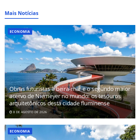
Mais Notícias
ECONOMIA
Obras futuristas à beira-mar e o segundo maior
acervo de Niemeyer no mundo: os tesouros
arquitetônicos desta cidade fluminense
8 DE AGOSTO DE 2026
ECONOMIA