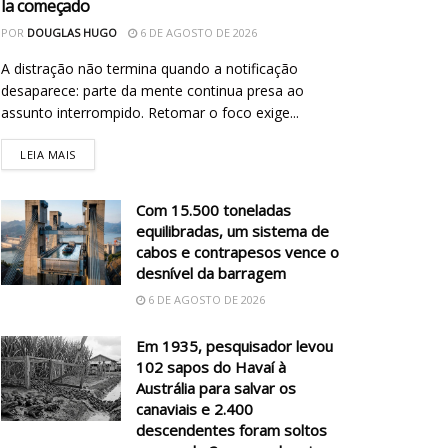
la começado
POR
DOUGLAS HUGO
6 DE AGOSTO DE 2026
A distração não termina quando a notificação
desaparece: parte da mente continua presa ao
assunto interrompido. Retomar o foco exige...
LEIA MAIS
Com 15.500 toneladas
equilibradas, um sistema de
cabos e contrapesos vence o
desnível da barragem
6 DE AGOSTO DE 2026
Em 1935, pesquisador levou
102 sapos do Havaí à
Austrália para salvar os
canaviais e 2.400
descendentes foram soltos