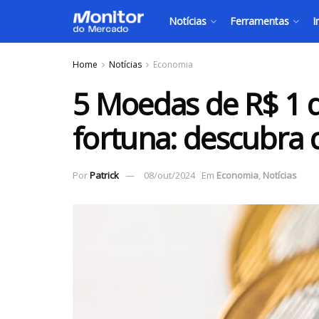
Notícias
Ferramentas
I
Home
Notícias
Economia
5 Moedas de R$ 1 
fortuna: descubra 
Por
Patrick
08/out/2024
Em
Economia
,
Notícias