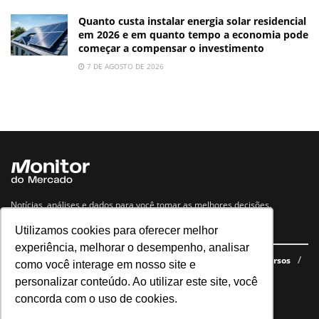
Quanto custa instalar energia solar residencial
em 2026 e em quanto tempo a economia pode
começar a compensar o investimento
7 DE AGOSTO DE 2026
Notícias, análises e dados para você tomar as melhores decisões.
Utilizamos cookies para oferecer melhor
Navegue no site
experiência, melhorar o desempenho, analisar
Últimas notícias
Quem somos
E-books gratuitos
Cursos
como você interage em nosso site e
Política de privacidade
personalizar conteúdo. Ao utilizar este site, você
concorda com o uso de cookies.
Siga nossas redes