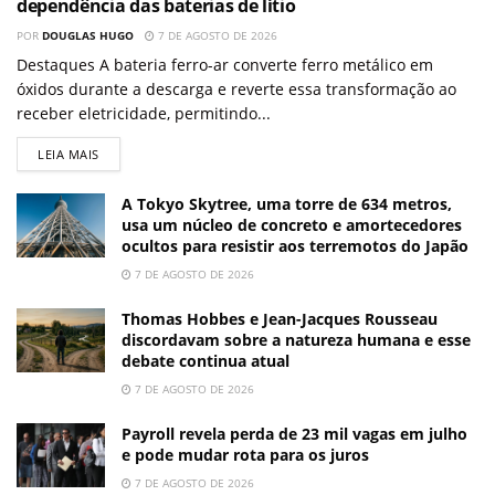
dependência das baterias de lítio
POR
DOUGLAS HUGO
7 DE AGOSTO DE 2026
Destaques A bateria ferro-ar converte ferro metálico em
óxidos durante a descarga e reverte essa transformação ao
receber eletricidade, permitindo...
LEIA MAIS
A Tokyo Skytree, uma torre de 634 metros,
usa um núcleo de concreto e amortecedores
ocultos para resistir aos terremotos do Japão
7 DE AGOSTO DE 2026
Thomas Hobbes e Jean-Jacques Rousseau
discordavam sobre a natureza humana e esse
debate continua atual
7 DE AGOSTO DE 2026
Payroll revela perda de 23 mil vagas em julho
e pode mudar rota para os juros
7 DE AGOSTO DE 2026