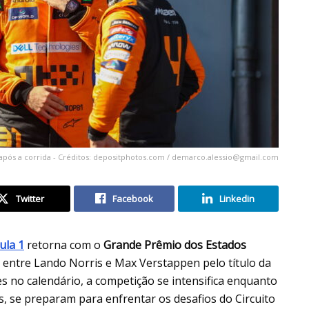
após a corrida - Créditos: depositphotos.com /
demarco.alessio@gmail.com
Twitter
Facebook
Linkedin
ula 1
retorna com o
Grande Prêmio dos Estados
 entre Lando Norris e Max Verstappen pelo título da
s no calendário, a competição se intensifica enquanto
, se preparam para enfrentar os desafios do Circuito