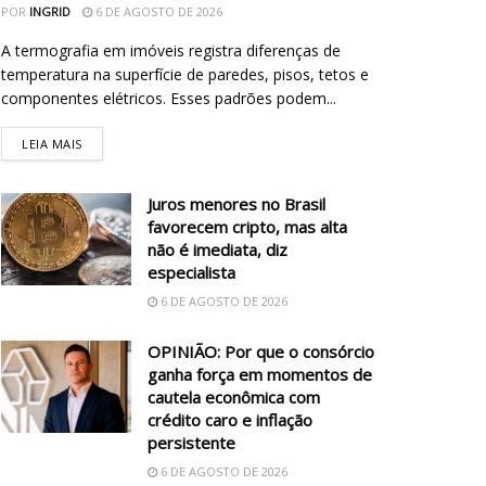
POR
INGRID
6 DE AGOSTO DE 2026
A termografia em imóveis registra diferenças de
temperatura na superfície de paredes, pisos, tetos e
componentes elétricos. Esses padrões podem...
LEIA MAIS
Juros menores no Brasil
favorecem cripto, mas alta
não é imediata, diz
especialista
6 DE AGOSTO DE 2026
OPINIÃO: Por que o consórcio
ganha força em momentos de
cautela econômica com
crédito caro e inflação
persistente
6 DE AGOSTO DE 2026