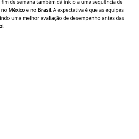
e fim de semana também dá início a uma sequência de
s no
México
e no
Brasil
. A expectativa é que as equipes
tindo uma melhor avaliação de desempenho antes das
b
i.