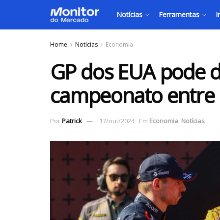
Notícias
Ferramentas
I
Home
Notícias
Economia
GP dos EUA pode de
campeonato entre 
Por
Patrick
17/out/2024
Em
Economia
,
Notícias