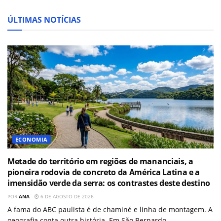
ÚLTIMAS NOTÍCIAS
ECONOMIA
Metade do território em regiões de mananciais, a
pioneira rodovia de concreto da América Latina e a
imensidão verde da serra: os contrastes deste destino
POR
ANA
6 DE AGOSTO DE 2026
A fama do ABC paulista é de chaminé e linha de montagem. A
geografia conta outra história. Em São Bernardo...