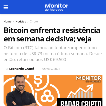
Home
Notícias
Cripto
Bitcoin enfrenta resistência
em semana decisiva; veja
O Bitcoin (BTC) falhou ao tentar romper o topo
histórico de US$ 73 mil na última semana. Desde
então, retornou aos US$ 69.500
Por
Leonardo Grané
05/nov/2024