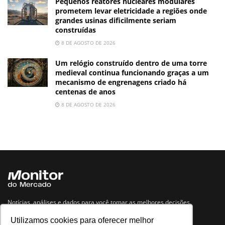
Pequenos reatores nucleares modulares
prometem levar eletricidade a regiões onde
grandes usinas dificilmente seriam
construídas
8 DE AGOSTO DE 2026
Um relógio construído dentro de uma torre
medieval continua funcionando graças a um
mecanismo de engrenagens criado há
centenas de anos
8 DE AGOSTO DE 2026
Notícias, análises e dados para você tomar as melhores decisões.
Utilizamos cookies para oferecer melhor
Navegue no site