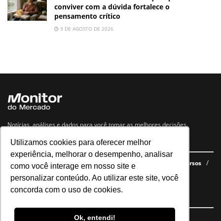
conviver com a dúvida fortalece o
pensamento crítico
9 DE AGOSTO DE 2026
Notícias, análises e dados para você tomar as melhores decisões.
Utilizamos cookies para oferecer melhor
Navegue no site
experiência, melhorar o desempenho, analisar
Últimas notícias
Quem somos
E-books gratuitos
Cursos
como você interage em nosso site e
Política de privacidade
personalizar conteúdo. Ao utilizar este site, você
concorda com o uso de cookies.
Siga nossas redes
Ok, entendi!