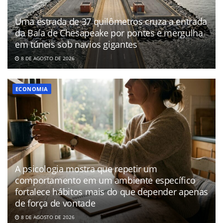
Uma estrada de 37 quilômetros cruza a entrada
da Baía de Chesapeake por pontes e mergulha
em túneis sob navios gigantes
8 DE AGOSTO DE 2026
ECONOMIA
A psicologia mostra que repetir um
comportamento em um ambiente específico
fortalece hábitos mais do que depender apenas
de força de vontade
8 DE AGOSTO DE 2026