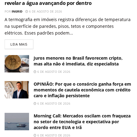
revelar a água avançando por dentro
POR
INGRID
6 DE AGOSTO DE 2026
A termografia em imóveis registra diferenças de temperatura
na superfície de paredes, pisos, tetos e componentes
elétricos. Esses padrões podem...
LEIA MAIS
Juros menores no Brasil favorecem cripto,
mas alta não é imediata, diz especialista
6 DE AGOSTO DE 2026
OPINIÃO: Por que o consórcio ganha força em
momentos de cautela econômica com crédito
caro e inflação persistente
6 DE AGOSTO DE 2026
Morning Call: Mercados oscilam com fraqueza
no setor de tecnologia e expectativa por
acordo entre EUA e Irã
6 DE AGOSTO DE 2026