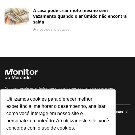
A casa pode criar mofo mesmo sem
vazamento quando o ar úmido não encontra
saída
6 DE AGOSTO DE 2026
Notícias, análises e dados para você tomar as melhores decisões.
Utilizamos cookies para oferecer melhor
Navegue no site
experiência, melhorar o desempenho, analisar
Últimas notícias
Quem somos
E-books gratuitos
Cursos
como você interage em nosso site e
Política de privacidade
personalizar conteúdo. Ao utilizar este site, você
concorda com o uso de cookies.
Siga nossas redes