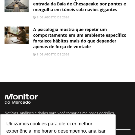
entrada da Baía de Chesapeake por pontes e
mergulha em túneis sob navios gigantes
8 DE AGOSTO DE 2026
A psicologia mostra que repetir um
comportamento em um ambiente específico
fortalece hábitos mais do que depender
apenas de força de vontade
8 DE AGOSTO DE 2026
Notícias, análises e dados para você tomar as melhores decisões.
Utilizamos cookies para oferecer melhor
Navegue no site
experiência, melhorar o desempenho, analisar