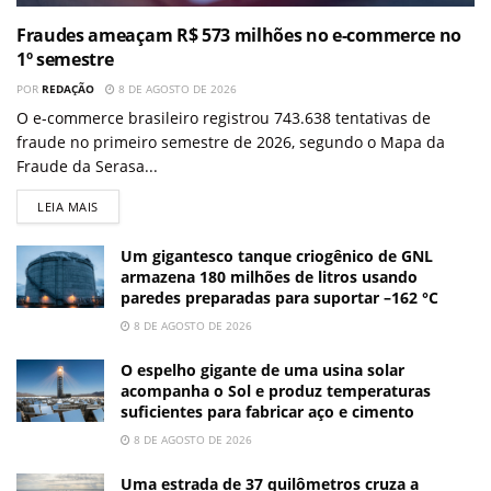
Fraudes ameaçam R$ 573 milhões no e-commerce no
1º semestre
POR
REDAÇÃO
8 DE AGOSTO DE 2026
O e-commerce brasileiro registrou 743.638 tentativas de
fraude no primeiro semestre de 2026, segundo o Mapa da
Fraude da Serasa...
LEIA MAIS
Um gigantesco tanque criogênico de GNL
armazena 180 milhões de litros usando
paredes preparadas para suportar –162 °C
8 DE AGOSTO DE 2026
O espelho gigante de uma usina solar
acompanha o Sol e produz temperaturas
suficientes para fabricar aço e cimento
8 DE AGOSTO DE 2026
Uma estrada de 37 quilômetros cruza a