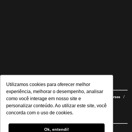
Utilizamos cookies para oferecer melhor
Navegue no site
experiência, melhorar o desempenho, analisar
Últimas notícias
Quem somos
E-books gratuitos
Cursos
como você interage em nosso site e
Política de privacidade
personalizar conteúdo. Ao utilizar este site, você
concorda com o uso de cookies.
Siga nossas redes
Ok, entendi!